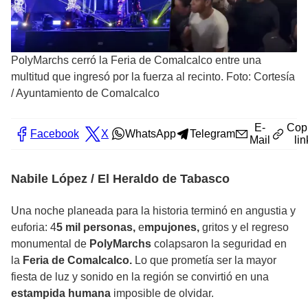
PolyMarchs cerró la Feria de Comalcalco entre una
multitud que ingresó por la fuerza al recinto. Foto: Cortesía
/ Ayuntamiento de Comalcalco
E-
Cop
Facebook
X
WhatsApp
Telegram
Mail
lin
Nabile López / El Heraldo de Tabasco
Una noche planeada para la historia terminó en angustia y
euforia: 4
5 mil personas,
e
mpujones,
gritos y el regreso
monumental de
PolyMarchs
colapsaron la seguridad en
la
Feria de Comalcalco.
Lo que prometía ser la mayor
fiesta de luz y sonido en la región se convirtió en una
estampida humana
imposible de olvidar.