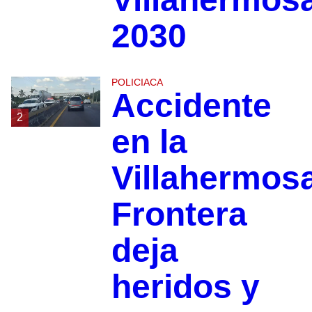
2030
POLICIACA
Accidente
2
en la
Villahermos
Frontera
deja
heridos y