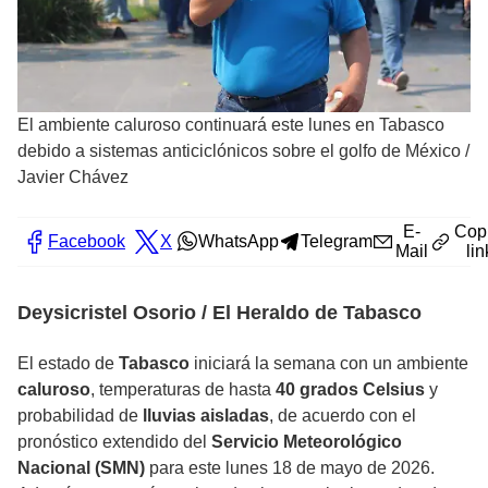
El ambiente caluroso continuará este lunes en Tabasco
debido a sistemas anticiclónicos sobre el golfo de México
/
Javier Chávez
E-
Cop
Facebook
X
WhatsApp
Telegram
Mail
lin
Deysicristel Osorio / El Heraldo de Tabasco
El estado de
Tabasco
iniciará la semana con un ambiente
caluroso
, temperaturas de hasta
40 grados Celsius
y
probabilidad de
lluvias aisladas
, de acuerdo con el
pronóstico extendido del
Servicio Meteorológico
Nacional (SMN)
para este lunes 18 de mayo de 2026.