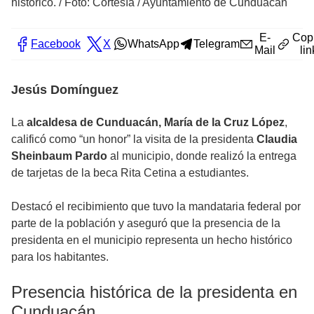
histórico.
/
Foto: Cortesía / Ayuntamiento de Cunduacán
E-
Cop
Facebook
X
WhatsApp
Telegram
Mail
lin
Jesús Domínguez
La
alcaldesa de Cunduacán, María de la Cruz López
,
calificó como “un honor” la visita de la presidenta
Claudia
Sheinbaum Pardo
al municipio, donde realizó la entrega
de tarjetas de la beca Rita Cetina a estudiantes.
Destacó el recibimiento que tuvo la mandataria federal por
parte de la población y aseguró que la presencia de la
presidenta en el municipio representa un hecho histórico
para los habitantes.
Presencia histórica de la presidenta en
Cunduacán