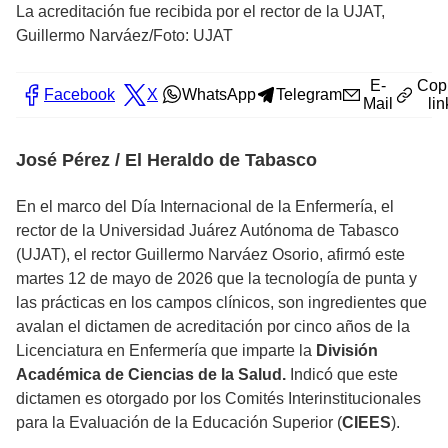
La acreditación fue recibida por el rector de la UJAT,
Guillermo Narváez/Foto: UJAT
E-
Cop
Facebook
X
WhatsApp
Telegram
Mail
lin
José Pérez / El Heraldo de Tabasco
En el marco del Día Internacional de la Enfermería, el
rector de la Universidad Juárez Autónoma de Tabasco
(UJAT), el rector Guillermo Narváez Osorio, afirmó este
martes 12 de mayo de 2026 que la tecnología de punta y
las prácticas en los campos clínicos, son ingredientes que
avalan el dictamen de acreditación por cinco años de la
Licenciatura en Enfermería que imparte la
División
Académica de Ciencias de la Salud.
Indicó que este
dictamen es otorgado por los Comités Interinstitucionales
para la Evaluación de la Educación Superior (
CIEES
).