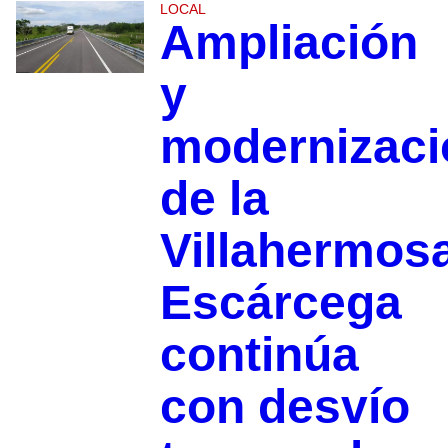
LOCAL
Ampliación
y
modernizaci
de la
Villahermos
Escárcega
continúa
con desvío