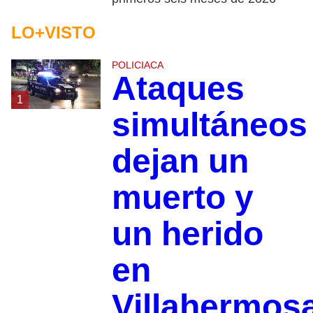
LO+VISTO
POLICIACA
Ataques
1
simultáneos
dejan un
muerto y
un herido
en
Villahermos