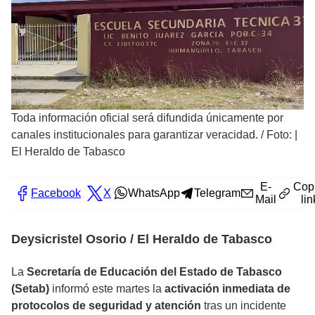
Toda información oficial será difundida únicamente por
canales institucionales para garantizar veracidad.
/
Foto: |
El Heraldo de Tabasco
E-
Cop
Facebook
X
WhatsApp
Telegram
Mail
lin
Deysicristel Osorio / El Heraldo de Tabasco
La
Secretaría de Educación del Estado de Tabasco
(Setab)
informó este martes la
activación inmediata de
protocolos de seguridad y atención
tras un incidente