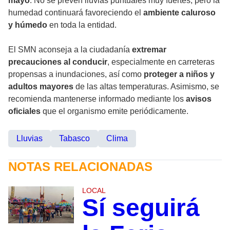
mayo
. No se prevén lluvias puntuales muy fuertes, pero la
humedad continuará favoreciendo el
ambiente caluroso
y húmedo
en toda la entidad.
El SMN aconseja a la ciudadanía
extremar
precauciones al conducir
, especialmente en carreteras
propensas a inundaciones, así como
proteger a niños y
adultos mayores
de las altas temperaturas. Asimismo, se
recomienda mantenerse informado mediante los
avisos
oficiales
que el organismo emite periódicamente.
Lluvias
Tabasco
Clima
NOTAS RELACIONADAS
LOCAL
Sí seguirá