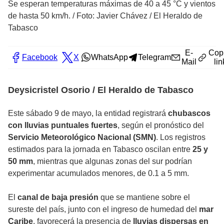
Se esperan temperaturas máximas de 40 a 45 °C y vientos
de hasta 50 km/h.
/
Foto: Javier Chávez / El Heraldo de
Tabasco
E-
Cop
Facebook
X
WhatsApp
Telegram
Mail
lin
Deysicristel Osorio / El Heraldo de Tabasco
Este sábado 9 de mayo, la entidad registrará
chubascos
con lluvias puntuales fuertes
, según el pronóstico del
Servicio Meteorológico Nacional (SMN)
. Los registros
estimados para la jornada en Tabasco oscilan entre
25 y
50 mm
, mientras que algunas zonas del sur podrían
experimentar acumulados menores, de 0.1 a 5 mm.
El
canal de baja presión
que se mantiene sobre el
sureste del país, junto con el ingreso de humedad del
mar
Caribe
, favorecerá la presencia de
lluvias dispersas en