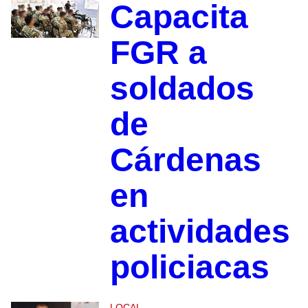
Capacita
FGR a
soldados
de
Cárdenas
en
actividades
policiacas
LOCAL