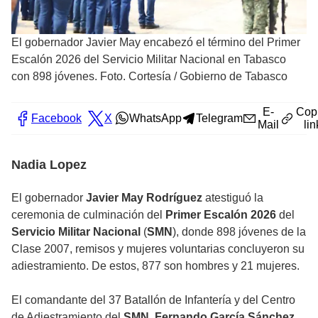
El gobernador Javier May encabezó el término del Primer
Escalón 2026 del Servicio Militar Nacional en Tabasco
con 898 jóvenes. Foto. Cortesía / Gobierno de Tabasco
E-
Cop
Facebook
X
WhatsApp
Telegram
Mail
lin
Nadia Lopez
El gobernador
Javier May Rodríguez
atestiguó la
ceremonia de culminación del
Primer Escalón 2026
del
Servicio Militar Nacional
(
SMN
), donde 898 jóvenes de la
Clase 2007, remisos y mujeres voluntarias concluyeron su
adiestramiento. De estos, 877 son hombres y 21 mujeres.
El comandante del 37 Batallón de Infantería y del Centro
de Adiestramiento del
SMN
,
Fernando García Sánchez
,