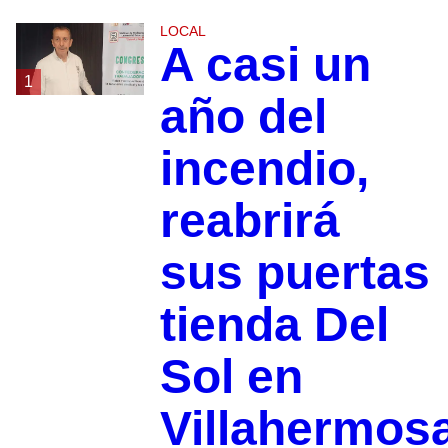
LOCAL
A casi un
1
año del
incendio,
reabrirá
sus puertas
tienda Del
Sol en
Villahermos