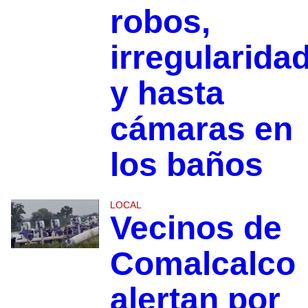
robos,
irregularida
y hasta
cámaras en
los baños
LOCAL
Vecinos de
Comalcalco
alertan por