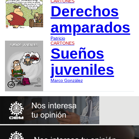
CARTONES
Derechos
amparados
Patricio
CARTONES
Sueños
juveniles
Marco González