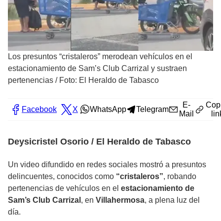
Los presuntos “cristaleros” merodean vehículos en el
estacionamiento de Sam’s Club Carrizal y sustraen
pertenencias
/
Foto: El Heraldo de Tabasco
E-
Cop
Facebook
X
WhatsApp
Telegram
Mail
lin
Deysicristel Osorio / El Heraldo de Tabasco
Un video difundido en redes sociales mostró a presuntos
delincuentes, conocidos como
“cristaleros”
, robando
pertenencias de vehículos en el
estacionamiento de
Sam’s Club Carrizal
, en
Villahermosa
, a plena luz del
día.