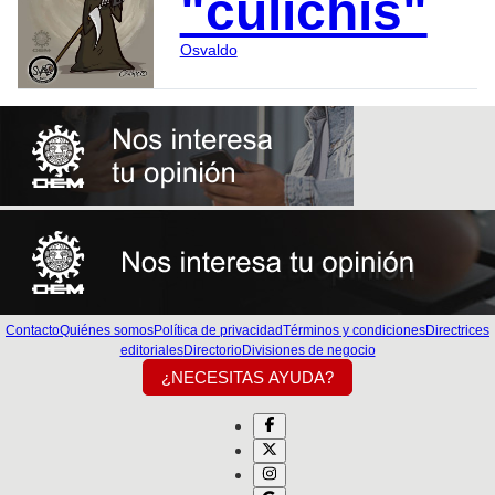
"culichis"
Osvaldo
Contacto
Quiénes somos
Política de privacidad
Términos y condiciones
Directrices
editoriales
Directorio
Divisiones de negocio
¿NECESITAS AYUDA?