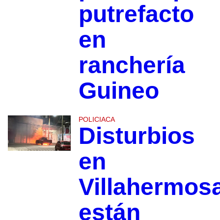
putrefacto
en
ranchería
Guineo
POLICIACA
Disturbios
en
Villahermos
están