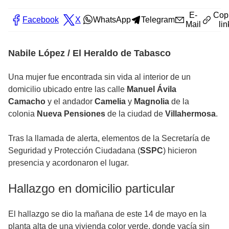
E-
Cop
Facebook
X
WhatsApp
Telegram
Mail
lin
Nabile López / El Heraldo de Tabasco
Una mujer fue encontrada sin vida al interior de un
domicilio ubicado entre las calle
Manuel Ávila
Camacho
y el andador
Camelia
y
Magnolia
de la
colonia
Nueva Pensiones
de la ciudad de
Villahermosa
.
Tras la llamada de alerta, elementos de la Secretaría de
Seguridad y Protección Ciudadana (
SSPC
) hicieron
presencia y acordonaron el lugar.
Hallazgo en domicilio particular
El hallazgo se dio la mañana de este 14 de mayo en la
planta alta de una vivienda color verde, donde yacía sin