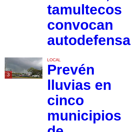
tamultecos
convocan
autodefensa
LOCAL
Prevén
3
lluvias en
cinco
municipios
de