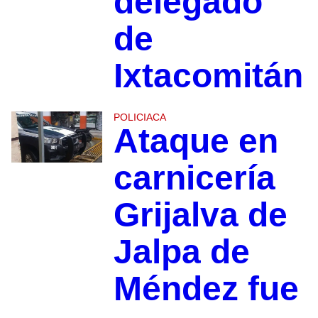
delegado
de
Ixtacomitán
POLICIACA
Ataque en
carnicería
Grijalva de
Jalpa de
Méndez fue