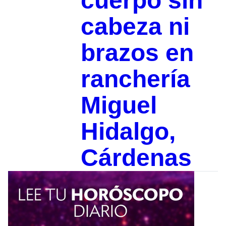
cuerpo sin
cabeza ni
brazos en
ranchería
Miguel
Hidalgo,
Cárdenas