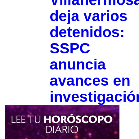
deja varios
detenidos:
SSPC
anuncia
avances en
investigació