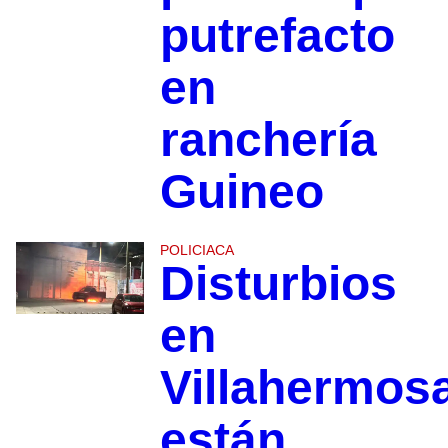
putrefacto
en
ranchería
Guineo
POLICIACA
Disturbios
en
Villahermos
están