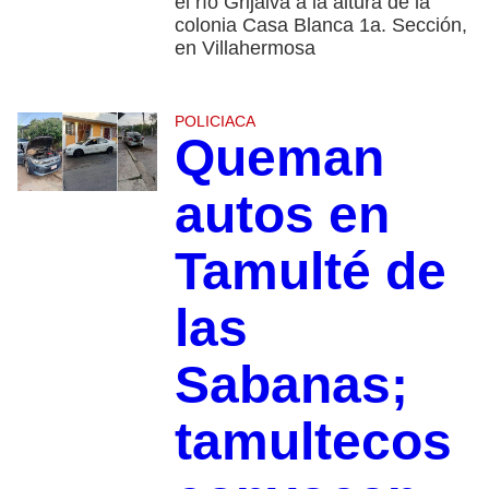
el río Grijalva a la altura de la
colonia Casa Blanca 1a. Sección,
en Villahermosa
POLICIACA
Queman
autos en
Tamulté de
las
Sabanas;
tamultecos