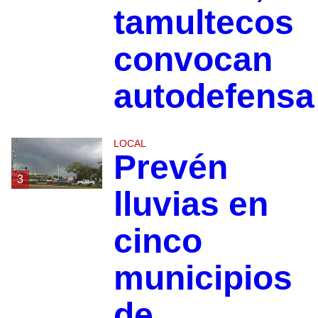
tamultecos
convocan
autodefensa
LOCAL
Prevén
3
lluvias en
cinco
municipios
de