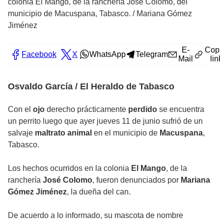
colonia El Mango, de la ranchería José Colomo, del
municipio de Macuspana, Tabasco.
/
Mariana Gómez
Jiménez
E-
Cop
Facebook
X
WhatsApp
Telegram
Mail
lin
Osvaldo García / El Heraldo de Tabasco
Con el
ojo
derecho prácticamente
perdido
se encuentra
un perrito luego que ayer jueves 11 de junio sufrió de un
salvaje
maltrato animal
en el municipio de
Macuspana
,
Tabasco.
Los hechos ocurridos en la colonia
El Mango
, de la
ranchería
José Colomo
, fueron denunciados por
Mariana
Gómez Jiménez
, la dueña del can.
De acuerdo a lo informado, su mascota de nombre