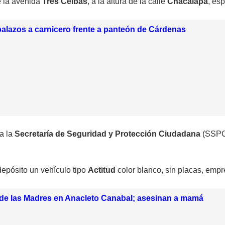
de la avenida
Tres Ceibas
, a la altura de la calle
Chacalapa
, es
alazos a carnicero frente a panteón de Cárdenas
a la
Secretaría de Seguridad y Protección Ciudadana
(SSPC)
depósito un vehículo tipo
Actitud
color blanco, sin placas, emp
de las Madres en Anacleto Canabal; asesinan a mamá