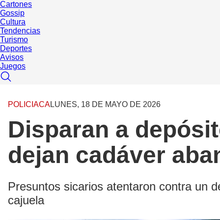
Cartones
Gossip
Cultura
Tendencias
Turismo
Deportes
Avisos
Juegos
POLICIACA
LUNES, 18 DE MAYO DE 2026
Disparan a depósit
dejan cadáver aba
Presuntos sicarios atentaron contra un d
cajuela