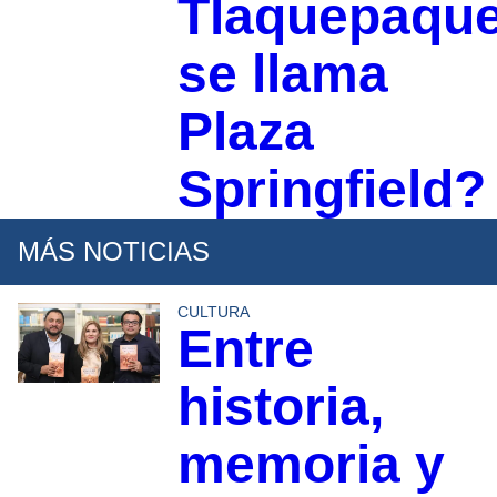
Tlaquepaqu
se llama
Plaza
Springfield?
MÁS NOTICIAS
CULTURA
Entre
historia,
memoria y