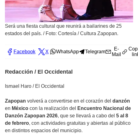
Será una fiesta cultural que reunirá a bailarines de 25
estados del país.
/
Foto: Cortesía / Cultura Zapopan.
E-
Cop
Facebook
X
WhatsApp
Telegram
Mail
lin
Redacción / El Occidental
Ismael Haro / El Occidental
Zapopan
volverá a convertirse en el corazón del
danzón
en
México
con la realización del
Encuentro Nacional de
Danzón Zapopan 2026
, que se llevará a cabo del
5 al 8
de febrero
, con actividades gratuitas y abiertas al público
en distintos espacios del municipio.