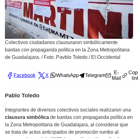
Colectivos ciudadanos clausuraron simbólicamente
bardas con propaganda política en la Zona Metropolitana
de Guadalajara.
/
Foto. Pavblo Toledo / El Occidental
E-
Cop
Facebook
X
WhatsApp
Telegram
Mail
lin
Pablo Toledo
Integrantes de diversos colectivos sociales realizaron una
clausura simbólica
de bardas con propaganda política en
la Zona Metropolitana de Guadalajara, al considerar que
se trata de actos anticipados de promoción rumbo al