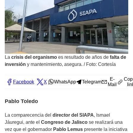
La
crisis del organismo
es resultado de años de
falta de
inversión
y mantenimiento, asegura.
/
Foto: Cortesía
E-
Cop
Facebook
X
WhatsApp
Telegram
Mail
lin
Pablo Toledo
La comparecencia del
director del SIAPA
, Ismael
Jáuregui, ante el
Congreso de Jalisco
se realizará una
vez que el gobernador
Pablo Lemus
presente la iniciativa