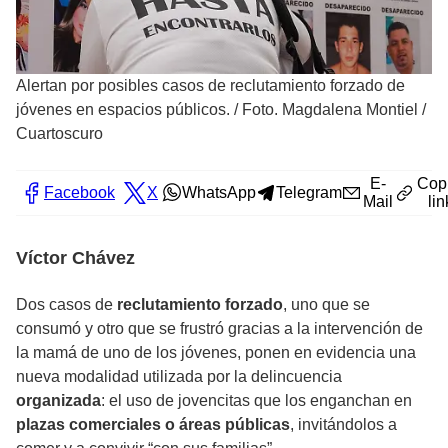
Alertan por posibles casos de reclutamiento forzado de
jóvenes en espacios públicos.
/
Foto. Magdalena Montiel /
Cuartoscuro
E-
Cop
Facebook
X
WhatsApp
Telegram
Mail
lin
Víctor Chávez
Dos casos de
reclutamiento forzado
, uno que se
consumó y otro que se frustró gracias a la intervención de
la mamá de uno de los jóvenes, ponen en evidencia una
nueva modalidad utilizada por la delincuencia
organizada
: el uso de jovencitas que los enganchan en
plazas comerciales o áreas públicas
, invitándolos a