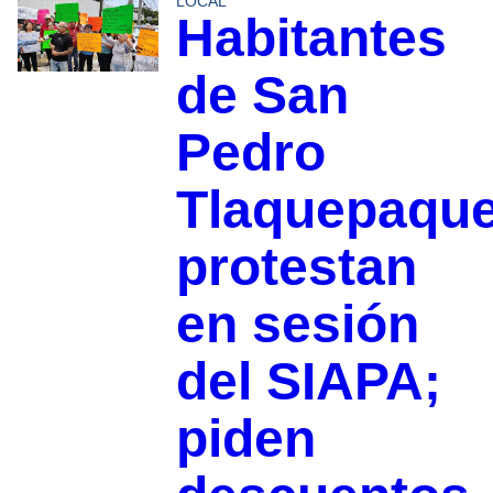
LOCAL
Habitantes
de San
Pedro
Tlaquepaqu
protestan
en sesión
del SIAPA;
piden