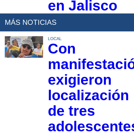
en Jalisco
MÁS NOTICIAS
LOCAL
Con
manifestaci
exigieron
localización
de tres
adolescente