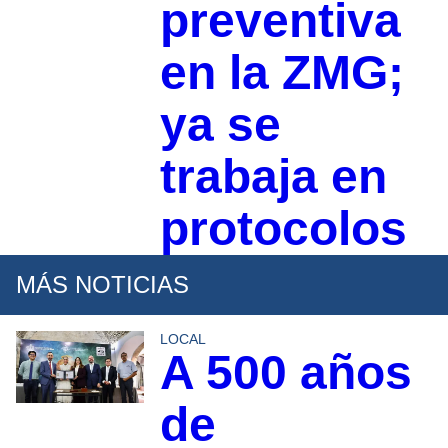
preventiva
en la ZMG;
ya se
trabaja en
protocolos
MÁS NOTICIAS
LOCAL
A 500 años
de