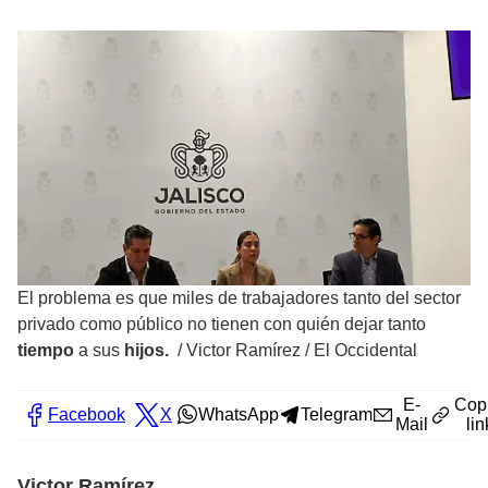
El problema es que miles de trabajadores tanto del sector
privado como público no tienen con quién dejar tanto
tiempo
a sus
hijos.
/
Victor Ramírez / El Occidental
E-
Cop
Facebook
X
WhatsApp
Telegram
Mail
lin
Victor Ramírez