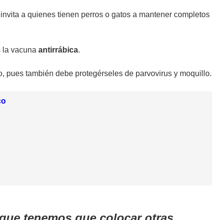
invita a quienes tienen perros o gatos a mantener completos
s la vacuna
antirrábica
.
, pues también debe protegérseles de parvovirus y moquillo.
co
 que tenemos que colocar otras