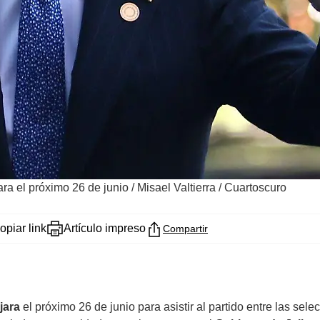
ara el próximo 26 de junio
/
Misael Valtierra / Cuartoscuro
opiar link
Artículo impreso
Compartir
jara
el próximo 26 de junio para asistir al partido entre las sel