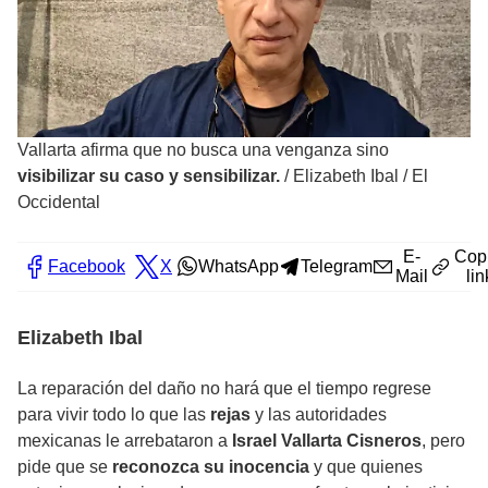
Vallarta afirma que no busca una venganza sino
visibilizar su caso y sensibilizar.
/
Elizabeth Ibal / El
Occidental
E-
Cop
Facebook
X
WhatsApp
Telegram
Mail
lin
Elizabeth Ibal
La reparación del daño no hará que el tiempo regrese
para vivir todo lo que las
rejas
y las autoridades
mexicanas le arrebataron a
Israel Vallarta Cisneros
, pero
pide que se
reconozca su inocencia
y que quienes