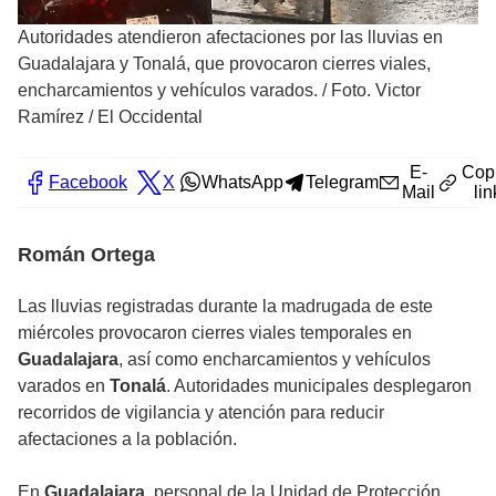
Autoridades atendieron afectaciones por las lluvias en
Guadalajara y Tonalá, que provocaron cierres viales,
encharcamientos y vehículos varados.
/
Foto. Victor
Ramírez / El Occidental
E-
Cop
Facebook
X
WhatsApp
Telegram
Mail
lin
Román Ortega
Las lluvias registradas durante la madrugada de este
miércoles provocaron cierres viales temporales en
Guadalajara
, así como encharcamientos y vehículos
varados en
Tonalá
. Autoridades municipales desplegaron
recorridos de vigilancia y atención para reducir
afectaciones a la población.
En
Guadalajara
, personal de la Unidad de Protección