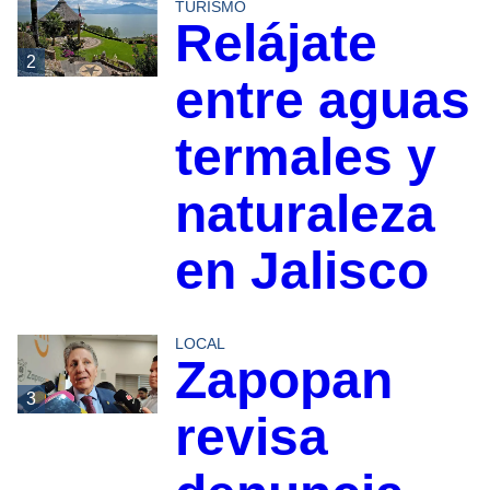
TURISMO
Relájate
2
entre aguas
termales y
naturaleza
en Jalisco
LOCAL
Zapopan
3
revisa