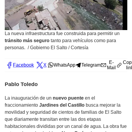
La nueva infraestructura fue construida para permitir un
tránsito más seguro
tanto para vehículos como para
personas.
/
Gobierno El Salto / Cortesía
E-
Cop
Facebook
X
WhatsApp
Telegram
Mail
lin
Pablo Toledo
La inauguración de un
nuevo puente
en el
fraccionamiento
Jardines del Castillo
busca mejorar la
movilidad y seguridad de cientos de familias de El Salto
que diariamente transitan entre las dos etapas
habitacionales divididas por un canal de agua. La obra fue