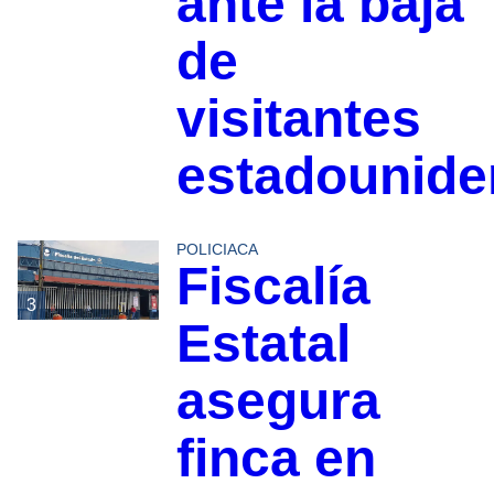
ante la baja
de
visitantes
estadounid
POLICIACA
Fiscalía
3
Estatal
asegura
finca en