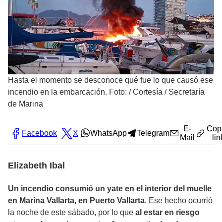
Hasta el momento se desconoce qué fue lo que causó ese
incendio en la embarcación. Foto:
/
Cortesía / Secretaría
de Marina
E-
Cop
Facebook
X
WhatsApp
Telegram
Mail
lin
Elizabeth Ibal
Un incendio consumió un yate en el interior del muelle
en Marina Vallarta, en Puerto Vallarta
. Ese hecho ocurrió
la noche de este sábado, por lo que
al estar en riesgo