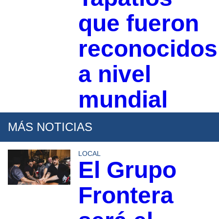
que fueron
reconocidos
a nivel
mundial
MÁS NOTICIAS
LOCAL
El Grupo
Frontera