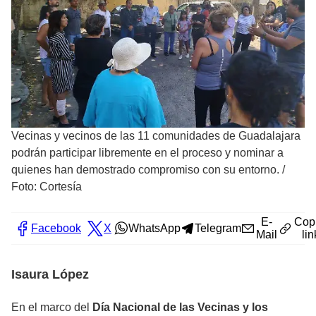
Vecinas y vecinos de las 11 comunidades de Guadalajara
podrán participar libremente en el proceso y nominar a
quienes han demostrado compromiso con su entorno.
/
Foto: Cortesía
E-
Cop
Facebook
X
WhatsApp
Telegram
Mail
lin
Isaura López
En el marco del
Día Nacional de las Vecinas y los