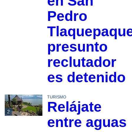
en San
Pedro
Tlaquepaque
presunto
reclutador
es detenido
TURISMO
Relájate
2
entre aguas