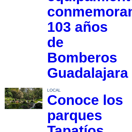
conmemora
103 años
de
Bomberos
Guadalajara
LOCAL
Conoce los
parques
Tapatíos