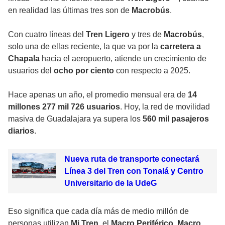
en realidad las últimas tres son de
Macrobús
.
Con cuatro líneas del
Tren Ligero
y tres de
Macrobús
,
solo una de ellas reciente, la que va por la
carretera a
Chapala
hacia el aeropuerto, atiende un crecimiento de
usuarios del
ocho por ciento
con respecto a 2025.
Hace apenas un año, el promedio mensual era de
14
millones 277 mil 726 usuarios
. Hoy, la red de movilidad
masiva de Guadalajara ya supera los
560 mil pasajeros
diarios
.
Nueva ruta de transporte conectará
Línea 3 del Tren con Tonalá y Centro
Universitario de la UdeG
Eso significa que cada día más de medio millón de
personas utilizan
Mi Tren
, el
Macro Periférico
,
Macro