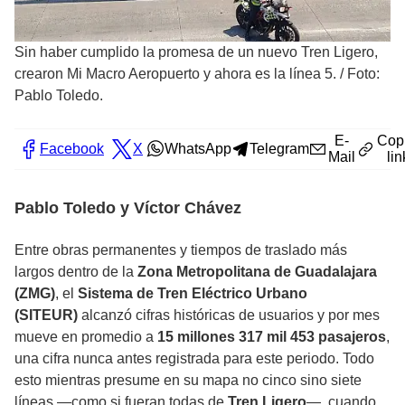
Sin haber cumplido la promesa de un nuevo Tren Ligero,
crearon Mi Macro Aeropuerto y ahora es la línea 5.
/
Foto:
Pablo Toledo.
E-
Cop
Facebook
X
WhatsApp
Telegram
Mail
lin
Pablo Toledo y Víctor Chávez
Entre obras permanentes y tiempos de traslado más
largos dentro de la
Zona Metropolitana de Guadalajara
(ZMG)
, el
Sistema de Tren Eléctrico Urbano
(SITEUR)
alcanzó cifras históricas de usuarios y por mes
mueve en promedio a
15 millones 317 mil 453 pasajeros
,
una cifra nunca antes registrada para este periodo. Todo
esto mientras presume en su mapa no cinco sino siete
líneas —como si fueran todas de
Tren Ligero
—, cuando