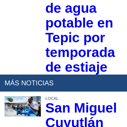
de agua
potable en
Tepic por
temporada
de estiaje
MÁS NOTICIAS
LOCAL
San Miguel
Cuyutlán