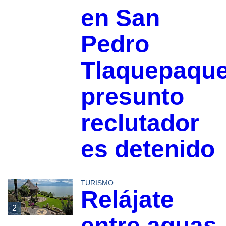
en San
Pedro
Tlaquepaque
presunto
reclutador
es detenido
TURISMO
Relájate
2
entre aguas