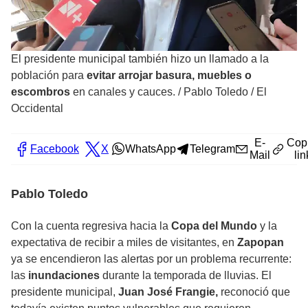
El presidente municipal también hizo un llamado a la
población para
evitar arrojar basura, muebles o
escombros
en canales y cauces.
/
Pablo Toledo / El
Occidental
E-
Cop
Facebook
X
WhatsApp
Telegram
Mail
lin
Pablo Toledo
Con la cuenta regresiva hacia la
Copa del Mundo
y la
expectativa de recibir a miles de visitantes, en
Zapopan
ya se encendieron las alertas por un problema recurrente:
las
inundaciones
durante la temporada de lluvias. El
presidente municipal,
Juan José Frangie,
reconoció que