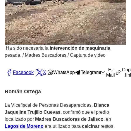
Ha sido necesaria la
intervención de maquinaria
pesada.
/
Madres Buscadoras / Captura de video
E-
Cop
Facebook
X
WhatsApp
Telegram
Mail
lin
Román Ortega
La Vicefiscal de Personas Desaparecidas,
Blanca
Jaqueline Trujillo Cuevas
, confirmó que el predio
localizado por
Madres Buscadoras de Jalisco
, en
Lagos de Moreno
era utilizado para
calcinar
restos