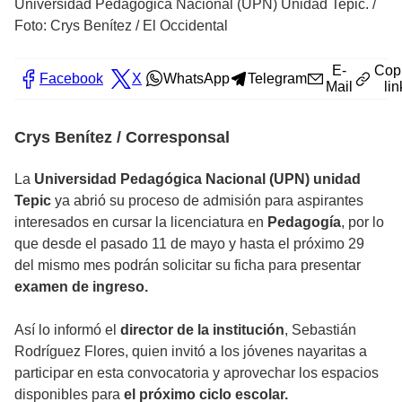
Universidad Pedagógica Nacional (UPN) Unidad Tepic.
/
Foto: Crys Benítez / El Occidental
E-
Cop
Facebook
X
WhatsApp
Telegram
Mail
lin
Crys Benítez / Corresponsal
La
Universidad Pedagógica Nacional (UPN) unidad
Tepic
ya abrió su proceso de admisión para aspirantes
interesados en cursar la licenciatura en
Pedagogía
, por lo
que desde el pasado 11 de mayo y hasta el próximo 29
del mismo mes podrán solicitar su ficha para presentar
examen de ingreso.
Así lo informó el
director de la institución
, Sebastián
Rodríguez Flores, quien invitó a los jóvenes nayaritas a
participar en esta convocatoria y aprovechar los espacios
disponibles para
el próximo ciclo escolar.