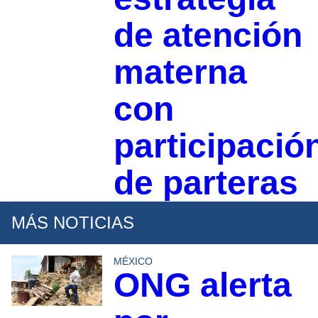
de atención
materna
con
participació
de parteras
MÁS NOTICIAS
MÉXICO
ONG alerta