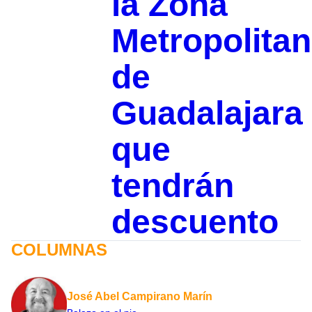
la Zona
Metropolita
de
Guadalajara
que
tendrán
descuento
COLUMNAS
José Abel Campirano Marín