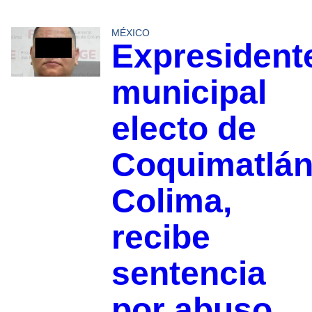
MÉXICO
Expresident
municipal
electo de
Coquimatlá
Colima,
recibe
sentencia
por abuso