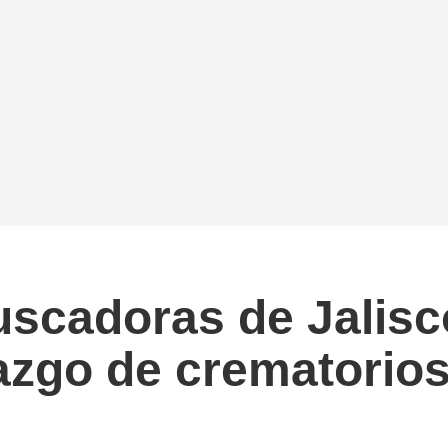
uscadoras de Jalis
azgo de crematorio