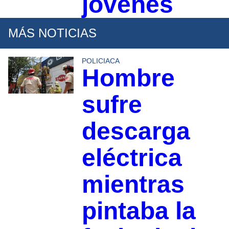
jóvenes
MÁS NOTICIAS
POLICIACA
Hombre
sufre
descarga
eléctrica
mientras
pintaba la