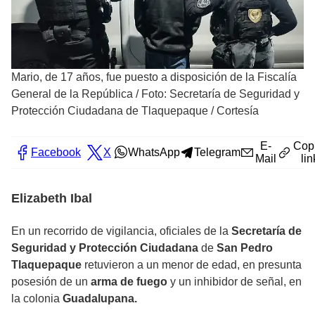
Mario, de 17 años, fue puesto a disposición de la Fiscalía
General de la República
/
Foto: Secretaría de Seguridad y
Protección Ciudadana de Tlaquepaque / Cortesía
E-
Cop
Facebook
X
WhatsApp
Telegram
Mail
lin
Elizabeth Ibal
En un recorrido de vigilancia, oficiales de la
Secretaría de
Seguridad y Protección Ciudadana
de
San Pedro
Tlaquepaque
retuvieron a un menor de edad, en presunta
posesión de un
arma de fuego
y un inhibidor de señal, en
la colonia
Guadalupana.