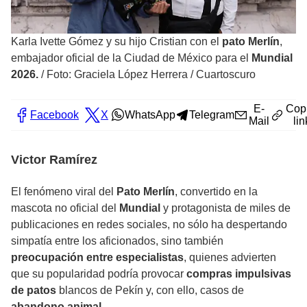
Karla Ivette Gómez y su hijo Cristian con el
pato Merlín
,
embajador oficial de la Ciudad de México para el
Mundial
2026.
/
Foto: Graciela López Herrera / Cuartoscuro
E-
Cop
Facebook
X
WhatsApp
Telegram
Mail
lin
Victor Ramírez
El fenómeno viral del
Pato Merlín
, convertido en la
mascota no oficial del
Mundial
y protagonista de miles de
publicaciones en redes sociales, no sólo ha despertando
simpatía entre los aficionados, sino también
preocupación entre especialistas
, quienes advierten
que su popularidad podría provocar
compras impulsivas
de patos
blancos de Pekín y, con ello, casos de
abandono animal.