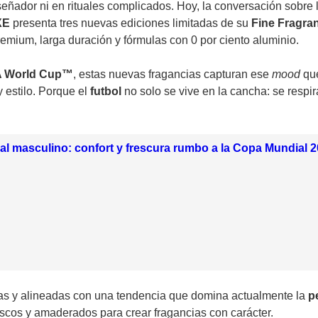
señador ni en rituales complicados. Hoy, la conversación sobre 
XE
presenta tres nuevas ediciones limitadas de su
Fine Fragra
mium, larga duración y fórmulas con 0 por ciento aluminio.
A World Cup™
, estas nuevas fragancias capturan ese
mood
qu
estilo. Porque el
futbol
no solo se vive en la cancha: se respir
ual masculino: confort y frescura rumbo a la Copa Mundial 
as y alineadas con una tendencia que domina actualmente la
p
scos y amaderados para crear fragancias con carácter.