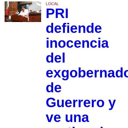
LOCAL
PRI
defiende
inocencia
del
exgobernad
de
Guerrero y
ve una