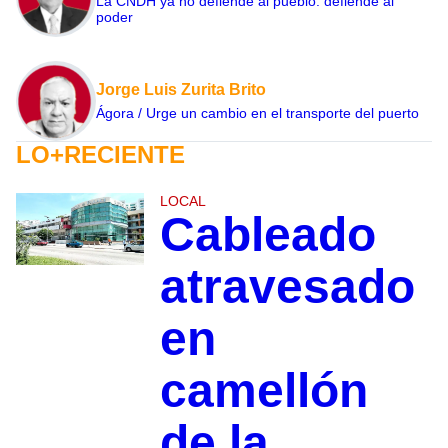
La CNDH ya no defiende al pueblo: defiende al
poder
Jorge Luis Zurita Brito
Ágora / Urge un cambio en el transporte del puerto
LO+RECIENTE
LOCAL
Cableado
atravesado
en
camellón
de la