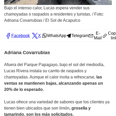
Bajo el intenso calor, Lucas espera vender sus
chamoyadas o raspados a residentes y turistas.
/
Foto:
Adriana Covarrubias / El Sol de Acapulco
E-
Cop
Facebook
X
WhatsApp
Telegram
Mail
lin
Adriana Covarrubias
Afuera del Parque Papagayo, bajo el sol del mediodía,
Lucas Rivera instala su carrito de raspados y
chamoyadas. Aunque el calor invita a refrescarse,
las
ventas se mantienen bajas, alcanzando apenas un
20% de lo esperado.
Lucas ofrece una variedad de sabores que los clientes ya
tienen bien ubicados que son limón
, grosella y
tamarindo, son los más solicitados.