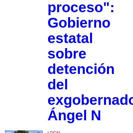
proceso":
Gobierno
estatal
sobre
detención
del
exgobernad
Ángel N
LOCAL