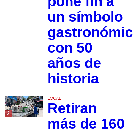
pone fin a
un símbolo
gastronómi
con 50
años de
historia
LOCAL
Retiran
2
más de 160