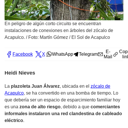
En peligro de algún corto circuito se encuentran
instalaciones de conexiones en árboles del zócalo de
Acapulco.
/
Foto: Martín Gómez / El Sol de Acapulco
E-
Cop
Facebook
X
WhatsApp
Telegram
Mail
lin
Heidi Nieves
La
plazoleta Juan Álvarez
, ubicada en el
zócalo de
Acapulco
, se ha convertido en una bomba de tiempo. Lo
que debería ser un espacio de esparcimiento familiar hoy
es una
zona de alto riesgo
, debido a que
comerciantes
informales instalaron una red clandestina de cableado
eléctrico
.