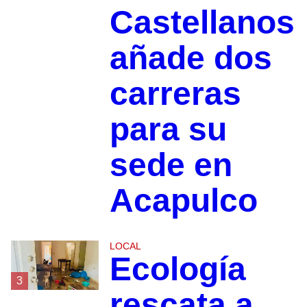
Castellanos
añade dos
carreras
para su
sede en
Acapulco
LOCAL
Ecología
3
rescata a