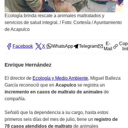
Ecología brinda rescate a animales maltratados y
servicios de salud integral.
/
Foto: Cortesía / Ayuntamiento
de Acapulco
E-
Cop
Facebook
X
WhatsApp
Telegram
Mail
lin
Enrique Hernández
El director de
Ecología y Medio Ambiente
, Miguel Balleza
García reconoció que en
Acapulco
se registra un
incremento en casos de maltrato de animales
de
compañía.
Señaló que la dependencia a su cargo, hasta estos
primeros seis días del mes de julio, tiene un
registro de
78 casos atendidos de maltrato
de animales