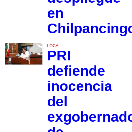
en
Chilpancing
LOCAL
PRI
defiende
inocencia
del
exgobernad