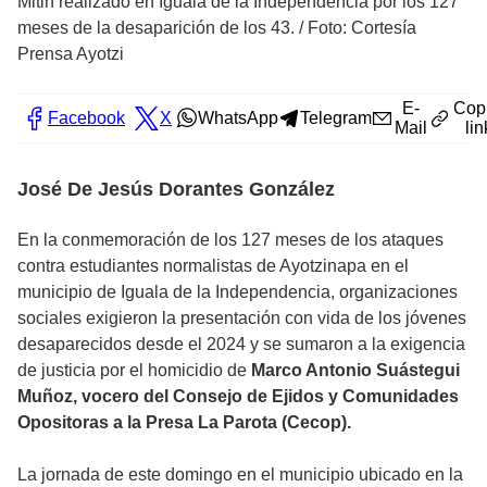
Mitin realizado en Iguala de la Independencia por los 127
meses de la desaparición de los 43.
/
Foto: Cortesía
Prensa Ayotzi
E-
Cop
Facebook
X
WhatsApp
Telegram
Mail
lin
José De Jesús Dorantes González
En la conmemoración de los 127 meses de los ataques
contra estudiantes normalistas de Ayotzinapa en el
municipio de Iguala de la Independencia, organizaciones
sociales exigieron la presentación con vida de los jóvenes
desaparecidos desde el 2024 y se sumaron a la exigencia
de justicia por el homicidio de
Marco Antonio Suástegui
Muñoz, vocero del Consejo de Ejidos y Comunidades
Opositoras a la Presa La Parota (Cecop).
La jornada de este domingo en el municipio ubicado en la