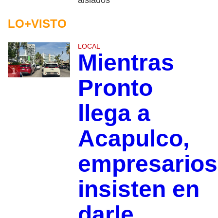
aislados”
LO+VISTO
LOCAL
Mientras
1
Pronto
llega a
Acapulco,
empresarios
insisten en
darle