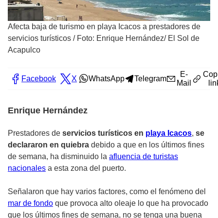
Afecta baja de turismo en playa Icacos a prestadores de
servicios turísticos
/
Foto: Enrique Hernández/ El Sol de
Acapulco
E-
Cop
Facebook
X
WhatsApp
Telegram
Mail
lin
Enrique Hernández
Prestadores de
servicios turísticos en
playa Icacos
,
se
declararon en quiebra
debido a que en los últimos fines
de semana, ha disminuido la
afluencia de turistas
nacionales
a esta zona del puerto.
Señalaron que hay varios factores, como el fenómeno del
mar de fondo
que provoca alto oleaje lo que ha provocado
que los últimos fines de semana, no se tenga una buena