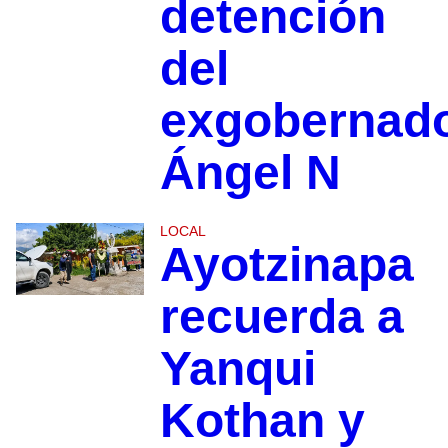
detención
del
exgobernad
Ángel N
LOCAL
Ayotzinapa
recuerda a
Yanqui
Kothan y