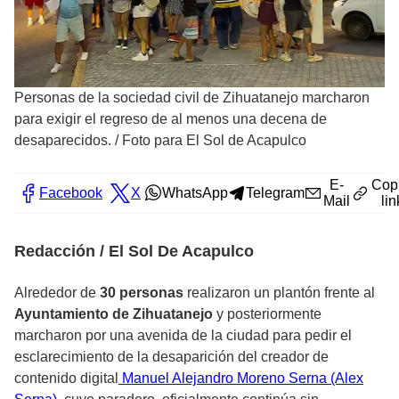
Personas de la sociedad civil de Zihuatanejo marcharon
para exigir el regreso de al menos una decena de
desaparecidos.
/
Foto para El Sol de Acapulco
E-
Cop
Facebook
X
WhatsApp
Telegram
Mail
lin
Redacción / El Sol De Acapulco
Alrededor de
30 personas
realizaron un plantón frente al
Ayuntamiento de Zihuatanejo
y posteriormente
marcharon por una avenida de la ciudad para pedir el
esclarecimiento de la desaparición del creador de
contenido digital
Manuel Alejandro Moreno Serna (Alex