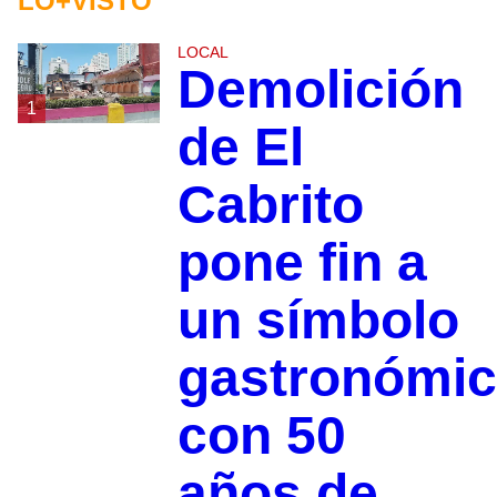
LO+VISTO
LOCAL
Demolición
1
de El
Cabrito
pone fin a
un símbolo
gastronómi
con 50
años de