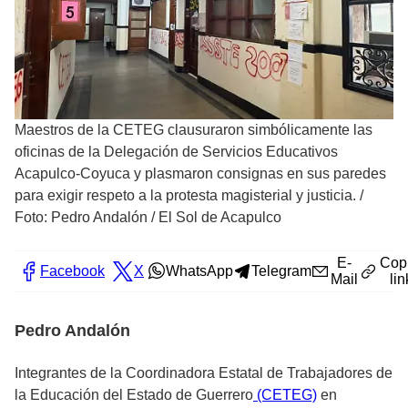
Maestros de la CETEG clausuraron simbólicamente las
oficinas de la Delegación de Servicios Educativos
Acapulco-Coyuca y plasmaron consignas en sus paredes
para exigir respeto a la protesta magisterial y justicia.
/
Foto: Pedro Andalón / El Sol de Acapulco
E-
Cop
Facebook
X
WhatsApp
Telegram
Mail
lin
Pedro Andalón
Integrantes de la Coordinadora Estatal de Trabajadores de
la Educación del Estado de Guerrero
(CETEG)
en