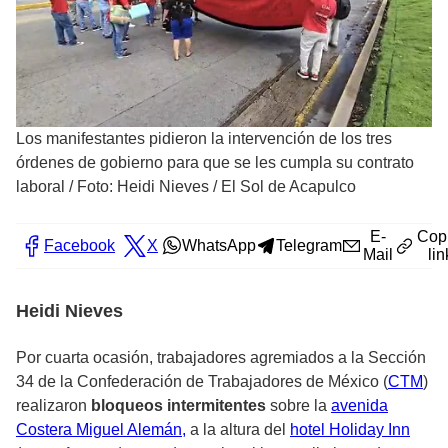
Los manifestantes pidieron la intervención de los tres
órdenes de gobierno para que se les cumpla su contrato
laboral
/
Foto: Heidi Nieves / El Sol de Acapulco
E-
Cop
Facebook
X
WhatsApp
Telegram
Mail
lin
Heidi Nieves
Por cuarta ocasión,
trabajadores agremiados a la Sección
34 de la Confederación de Trabajadores de México
(
CTM
)
realizaron
bloqueos intermitentes
sobre la
avenida
Costera Miguel Alemán,
a la altura del
hotel Holiday Inn