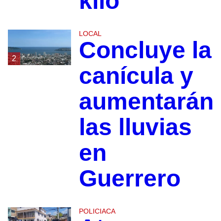
kilo
LOCAL
Concluye la
2
canícula y
aumentarán
las lluvias
en
Guerrero
POLICIACA