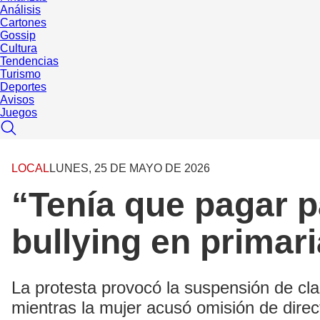
Análisis
Cartones
Gossip
Cultura
Tendencias
Turismo
Deportes
Avisos
Juegos
LOCAL
LUNES, 25 DE MAYO DE 2026
“Tenía que pagar p
bullying en primar
La protesta provocó la suspensión de cla
mientras la mujer acusó omisión de direc