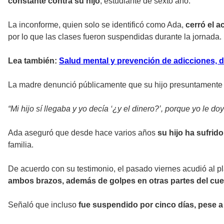
constante contra su hijo
, estudiante de sexto año.
La inconforme, quien solo se identificó como Ada,
cerró el a
por lo que
las clases fueron suspendidas durante la jornada.
Lea también:
Salud mental y prevención de adicciones, 
La madre denunció públicamente que su hijo presuntament
“Mi hijo sí llegaba y yo decía ‘¿y el dinero?’, porque yo le 
Ada aseguró que desde hace varios años
su hijo ha sufrid
familia.
De acuerdo con su testimonio, el pasado viernes acudió al pl
ambos brazos, además de golpes en otras partes del cue
Señaló que incluso
fue suspendido por cinco días, pese a q