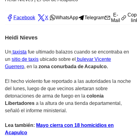
E-
Cop
Facebook
X
WhatsApp
Telegram
Mail
lin
Heidi Nieves
Un
taxista
fue ultimado balazos cuando se encontraba en
un
sitio de taxis
ubicado sobre el
bulevar Vicente
Guerrero
, en la
zona conurbada de Acapulco.
El hecho violento fue reportado a las autoridades la noche
del lunes, luego de que vecinos alertaran sobre
detonaciones de arma de fuego en la
colonia
Libertadores
a la altura de una tienda departamental,
señaló el informe ministerial.
Lea también:
Mayo cierra con 18 homicidios en
Acapulco