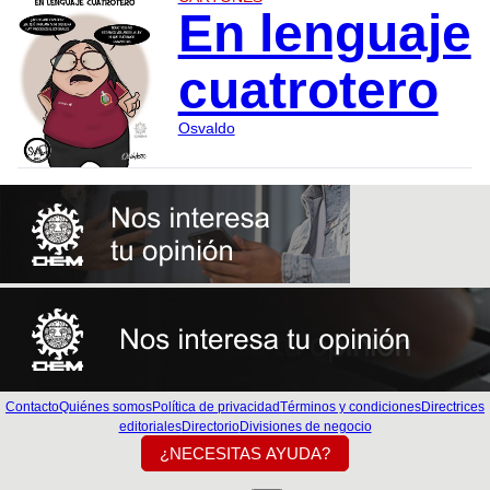
En lenguaje
cuatrotero
Osvaldo
Contacto
Quiénes somos
Política de privacidad
Términos y condiciones
Directrices
editoriales
Directorio
Divisiones de negocio
¿NECESITAS AYUDA?