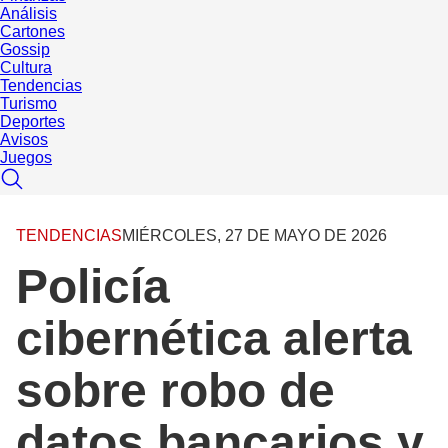
Análisis
Cartones
Gossip
Cultura
Tendencias
Turismo
Deportes
Avisos
Juegos
TENDENCIAS
MIÉRCOLES, 27 DE MAYO DE 2026
Policía
cibernética alerta
sobre robo de
datos bancarios y