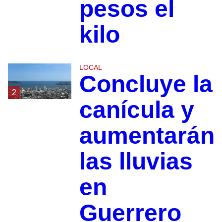
pesos el
kilo
LOCAL
Concluye la
2
canícula y
aumentarán
las lluvias
en
Guerrero