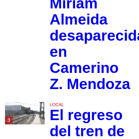
Miriam
Almeida
desaparecid
en
Camerino
Z. Mendoza
LOCAL
El regreso
3
del tren de