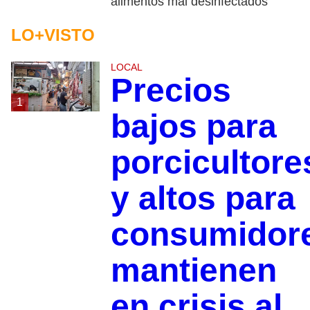
alimentos mal desinfectados
LO+VISTO
LOCAL
Precios
1
bajos para
porcicultore
y altos para
consumidor
mantienen
en crisis al