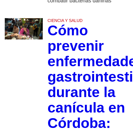
combatir bacterias dañinas
CIENCIA Y SALUD
Cómo
prevenir
enfermedad
gastrointest
durante la
canícula en
Córdoba: