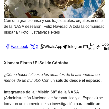
Con una gran sonrisa y sus trajes azules, orgullosamente
de la NASA desearon ¡Feliz Navidad! A toda la comunidad
hispana
/
Foto ilustrativa: Pexels
E-
Cop
Facebook
X
WhatsApp
Telegram
Mail
lin
Xiomara Flores / El Sol de Córdoba
¿Cómo hacer felices a los amantes de la astronomía en
menos de un minuto?
Con un
saludo desde el espacio.
Integrantes de la “Misión 68” de la NASA
(Administración Nacional de Aeronáutica y el Espacio) se
tomaron un momento de su investigación para
emitir un