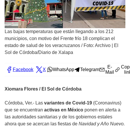
Las bajas temperaturas que están llegando a los 212
municipios, con motivo del Frente frío 18 complican el
estado de salud de los veracruzanos
/
Foto: Archivo | El
Sol de Córdoba/Diario de Xalapa
E-
Cop
Facebook
X
WhatsApp
Telegram
Mail
lin
Xiomara Flores / El Sol de Córdoba
Córdoba, Ver.- Las
variantes de Covid-19
(Coronavirus)
que se encuentran
activas en México
ponen en alerta a
las autoridades sanitarias y de los gobiernos estales
ahora que se acercan las fiestas de
Navidad y Año Nuevo.