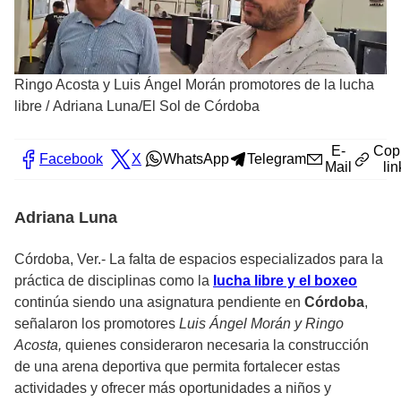
Ringo Acosta y Luis Ángel Morán promotores de la lucha
libre
/
Adriana Luna/El Sol de Córdoba
E-
Cop
Facebook
X
WhatsApp
Telegram
Mail
lin
Adriana Luna
Córdoba, Ver.- La falta de espacios especializados para la
práctica de disciplinas como la
lucha libre y el boxeo
continúa siendo una asignatura pendiente en
Córdoba
,
señalaron los promotores
Luis Ángel Morán y Ringo
Acosta,
quienes consideraron necesaria la construcción
de una arena deportiva que permita fortalecer estas
actividades y ofrecer más oportunidades a niños y