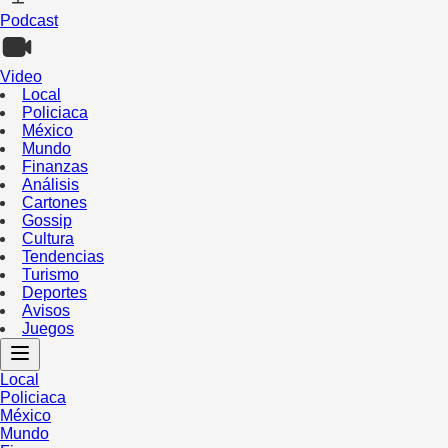
Podcast
Video
Local
Policiaca
México
Mundo
Finanzas
Análisis
Cartones
Gossip
Cultura
Tendencias
Turismo
Deportes
Avisos
Juegos
Local
Policiaca
México
Mundo