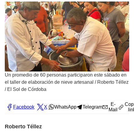
Un promedio de 60 personas participaron este sábado en
el taller de elaboración de nieve artesanal
/
Roberto Téllez
/ El Sol de Córdoba
E-
Cop
Facebook
X
WhatsApp
Telegram
Mail
lin
Roberto Téllez