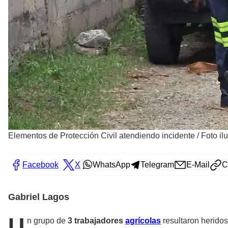
Elementos de Protección Civil atendiendo incidente
/
Foto il
Facebook
X
WhatsApp
Telegram
E-Mail
C
Gabriel Lagos
U
n grupo de
3 trabajadores
agrícolas
resultaron heridos