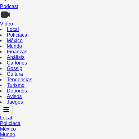
Podcast
Video
Local
Policiaca
México
Mundo
Finanzas
Análisis
Cartones
Gossip
Cultura
Tendencias
Turismo
Deportes
Avisos
Juegos
Local
Policiaca
México
Mundo