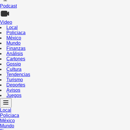
Podcast
Video
Local
Policiaca
México
Mundo
Finanzas
Análisis
Cartones
Gossip
Cultura
Tendencias
Turismo
Deportes
Avisos
Juegos
Local
Policiaca
México
Mundo