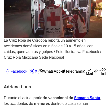
La Cruz Roja de Córdoba reporta un aumento en
accidentes domésticos en niños de 10 a 15 años, con
caídas, quemaduras y golpes
/
Foto: Ilustrativa Facebook /
Cruz Roja Mexicana Sede Nacional
E-
Cop
Facebook
X
WhatsApp
Telegram
Mail
lin
Adriana Luna
Durante el actual
periodo vacacional de
Semana Santa
,
los accidentes de
menores
dentro de casa se han