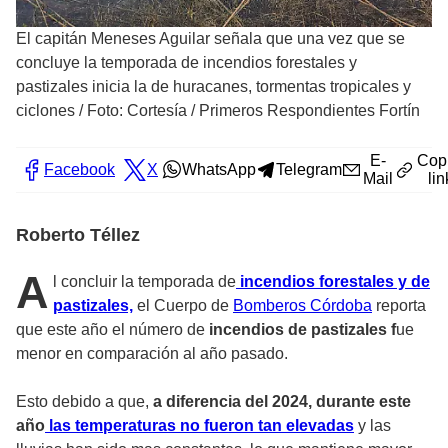
El capitán Meneses Aguilar señala que una vez que se
concluye la temporada de incendios forestales y
pastizales inicia la de huracanes, tormentas tropicales y
ciclones
/
Foto: Cortesía / Primeros Respondientes Fortín
E-
Cop
Facebook
X
WhatsApp
Telegram
Mail
lin
Roberto Téllez
A
l concluir la temporada de
incendios forestales y de
pastizales,
el Cuerpo de
Bomberos Córdoba
reporta
que este año el número de
incendios de pastizales f
ue
menor en comparación al año pasado.
Esto debido a que,
a diferencia del 2024, durante este
año
las temperaturas no fueron tan elevadas
y las